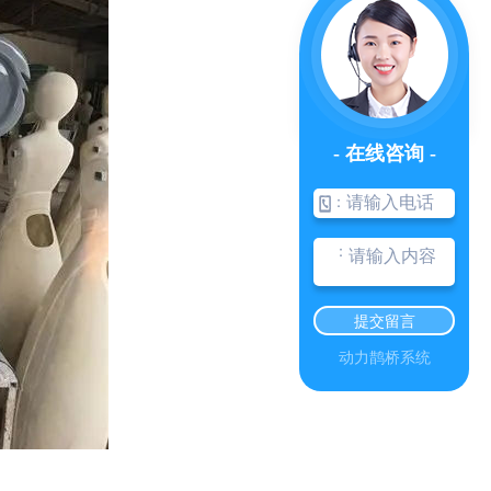
- 在线咨询 -
成都不锈钢雕塑
：
：
提交留言
动力鹊桥系统