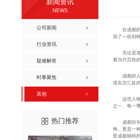
新闻资讯
NEWS
公司新闻
在成都
添了一份别
行业资讯
无论是
着当代百姓
疑难解答
成都的
时事聚焦
现实交汇处
其他
这些人
之一。每一
热门推荐
成都街
饰，更是一
受成都独特