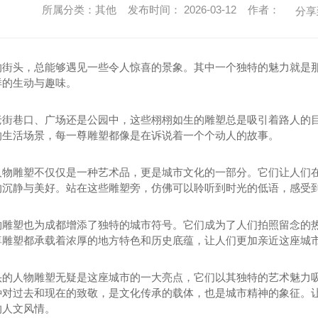
所属分类：其他 发布时间： 2026-03-12 作者：
分享
的街头，总能够遇见一些令人惊喜的景象。其中一个独特的魅力就是
样的生动与趣味。
老街巷口、广场还是公园中，这些栩栩如生的雕塑总是吸引着路人的
的生活场景，每一尊雕塑都像是在诉说着一个个动人的故事。
人物雕塑不仅仅是一种艺术品，更是城市文化的一部分。它们让人们
的沉静与美好。站在这些雕塑旁，仿佛可以聆听到时光的低语，感受
物雕塑也为成都增添了独特的城市符号。它们成为了人们拍照留念的
尊雕塑都承载着浓厚的地方特色和历史底蕴，让人们更加亲近这座城
头的人物雕塑无疑是这座城市的一大亮点，它们以其独特的艺术魅力
种对过去和现在的致敬，是文化传承的载体，也是城市精神的象征。让
的人文风情。