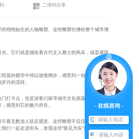
二维码分享
到：
那些栩栩如生的人物雕塑。这些雕塑仿佛给整个城市增
目光。它们或是描绘着古代文人雅士的风采，或是展现
在喧嚣的都市中得以放慢脚步，感受到一份来自历史和
到岁月的流转。
热门打卡点，也是游客们探寻城市文化底蕴的重要景点
市，感受到它的魅力所在。
- 在线咨询 -
：
吸引着无数游人驻足观赏。这些雕塑不仅仅是城市的装
我们一起走进街头，发现这些“眼见为实”的魅力，感
：